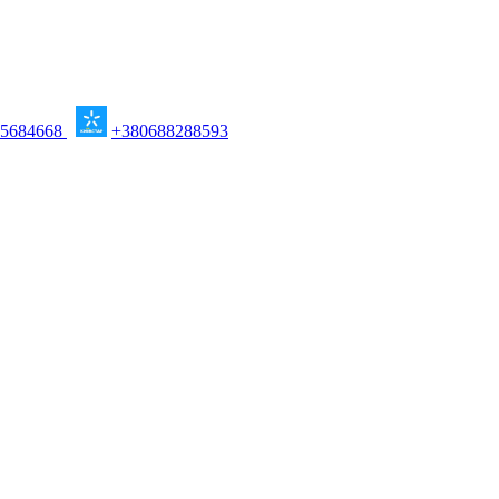
95684668
+380688288593