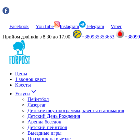
Facebook
YouTube
Instagram
Telegram
Viber
Прийом дзвінків з 8.30 до 17.00:
+380935353653
+3809
Цены
1 звонок квест
Квесты
Услуги
Пейнтбол
Лазертаг
Детские шоу программы, квесты и анимация
Детский День Рождения
Аренда беседок
Детский пейнтбол
Выездные игры
Праздник на выезде