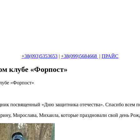
+38(093)5353653
|
+38(099)5684668
|
ПРАЙС
ом клубе «Форпост»
лубе «Форпост»
здник посвященный «Дню защитника отечества». Спасибо всем п
арину, Мирослава, Михаила, которые праздновали свой день Рож