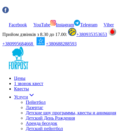
Facebook
YouTube
Instagram
Telegram
Viber
Прийом дзвінків з 8.30 до 17.00:
+380935353653
+380995684668
+380688288593
Цены
1 звонок квест
Квесты
Услуги
Пейнтбол
Лазертаг
Детские шоу программы, квесты и анимация
Детский День Рождения
Аренда беседок
Детский пейнтбол