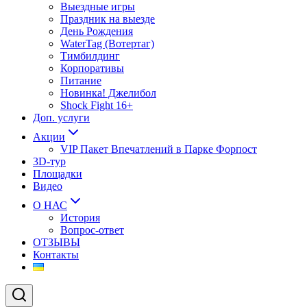
Выездные игры
Праздник на выезде
День Рождения
WaterTag (Вотертаг)
Тимбилдинг
Корпоративы
Питание
Новинка! Джелибол
Shock Fight 16+
Доп. услуги
Акции
VIP Пакет Впечатлений в Парке Форпост
3D-тур
Площадки
Видео
О НАС
История
Вопрос-ответ
ОТЗЫВЫ
Контакты