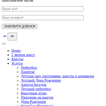
найближчим часом
Цены
1 звонок квест
Квесты
Услуги
Пейнтбол
Лазертаг
Детские шоу программы, квесты и анимация
Детский День Рождения
Аренда беседок
Детский пейнтбол
Выездные игры
Праздник на выезде
День Рождения
WaterTag (Вотертаг)