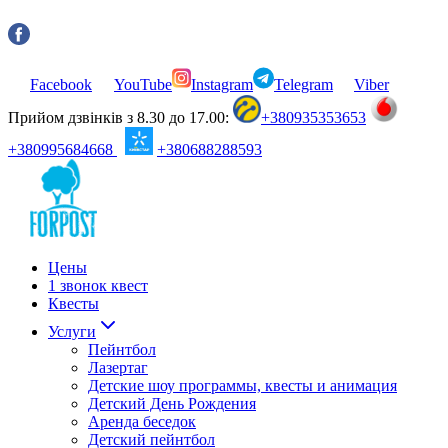
Facebook
YouTube
Instagram
Telegram
Viber
Прийом дзвінків з 8.30 до 17.00:
+380935353653
+380995684668
+380688288593
Цены
1 звонок квест
Квесты
Услуги
Пейнтбол
Лазертаг
Детские шоу программы, квесты и анимация
Детский День Рождения
Аренда беседок
Детский пейнтбол