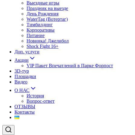
Выездные игры
Праздник на выезде
День Рождения
WaterTag (Вотертаг)
Тимбилдинг
Корпоративы
Питание
Новинка! Джелибол
Shock Fight 16+
Доп. услуги
Акции
VIP Пакет Впечатлений в Парке Форпост
3D-тур
Площадки
Видео
О НАС
История
Вопрос-ответ
ОТЗЫВЫ
Контакты