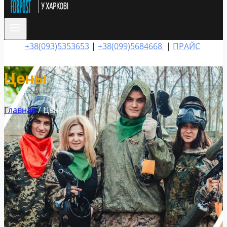
+38(093)5353653
|
+38(099)5684668
|
ПРАЙС
Цены
Главная
/
Цены