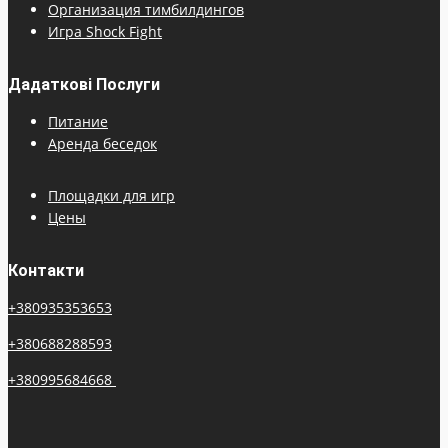
Организация тимбилдингов
Игра Shock Fight
Дадаткові Послуги
Питание
Аренда беседок
Площадки для игр
Цены
Контакти
+380935353653
+380688288593
+380995684668