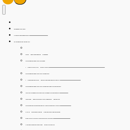
ЦЕНЫ
1 ЗВОНОК КВЕСТ
КВЕСТЫ
УСЛУГИ
ПЕЙНТБОЛ
ЛАЗЕРТАГ
ДЕТСКИЕ ШОУ ПРОГРАММЫ, КВЕСТЫ И
АНИМАЦИЯ
ДЕТСКИЙ ДЕНЬ РОЖДЕНИЯ
АРЕНДА БЕСЕДОК
ДЕТСКИЙ ПЕЙНТБОЛ
ВЫЕЗДНЫЕ ИГРЫ
ПРАЗДНИК НА ВЫЕЗДЕ
ДЕНЬ РОЖДЕНИЯ
WATERTAG (ВОТЕРТАГ)
ТИМБИЛДИНГ
КОРПОРАТИВЫ