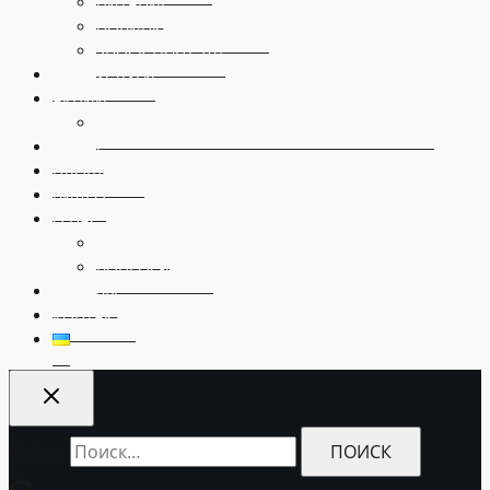
ПИТАНИЕ
НОВИНКА! ДЖЕЛИБОЛ
SHOCK FIGHT 16+
ДОП. УСЛУГИ
АКЦИИ
VIP ПАКЕТ ВПЕЧАТЛЕНИЙ В ПАРКЕ ФОРПОСТ
3D-ТУР
ПЛОЩАДКИ
ВИДЕО
О НАС
ИСТОРИЯ
ВОПРОС-ОТВЕТ
ОТЗЫВЫ
КОНТАКТЫ
Найти: