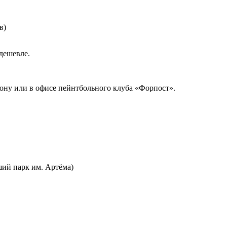
в)
 дешевле.
фону или в офисе пейнтбольного клуба «Форпост».
ший парк им. Артёма)