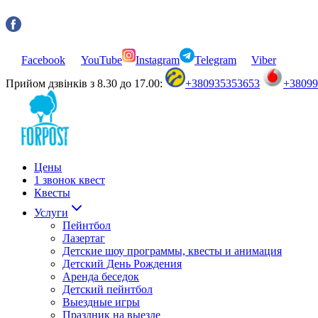
Facebook
YouTube
Instagram
Telegram
Viber
Прийом дзвінків з 8.30 до 17.00:
+380935353653
+3809
Цены
1 звонок квест
Квесты
Услуги
Пейнтбол
Лазертаг
Детские шоу программы, квесты и анимация
Детский День Рождения
Аренда беседок
Детский пейнтбол
Выездные игры
Праздник на выезде