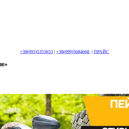
+38(093)5353653
|
+38(099)5684668
|
ПРАЙС
ки»