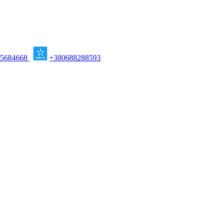
95684668
+380688288593