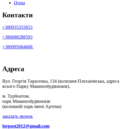
Цены
Контакти
+380935353653
+380688288593
+380995684668
Адреса
Вул. Георгія Тарасенка, 134 (колишня Плеханівська, адреса
всього Парку Машинобудівників).
м. Турбоатом,
парк Машинобудівників
(колишній парк імені Артема)
заказать звонок
forpost2012@gmail.com