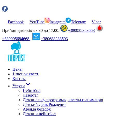
Facebook
YouTube
Instagram
Telegram
Viber
Прийом дзвінків з 8.30 до 17.00:
+380935353653
+380995684668
+380688288593
Цены
1 звонок квест
Квесты
Услуги
Пейнтбол
Лазертаг
Детские шоу программы, квесты и анимация
Детский День Рождения
Аренда беседок
Детский пейнтбол