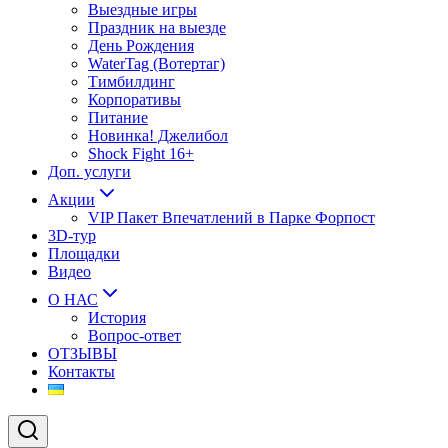
Выездные игры
Праздник на выезде
День Рождения
WaterTag (Вотертаг)
Тимбилдинг
Корпоративы
Питание
Новинка! Джелибол
Shock Fight 16+
Доп. услуги
Акции
VIP Пакет Впечатлений в Парке Форпост
3D-тур
Площадки
Видео
О НАС
История
Вопрос-ответ
ОТЗЫВЫ
Контакты