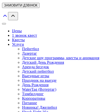
Цены
1 звонок квест
Квесты
Услуги
Пейнтбол
Лазертаг
Детские шоу программы, квесты и анимация
Детский День Рождения
Аренда беседок
Детский пейнтбол
Выездные игры
Праздник на выезде
День Рождения
WaterTag (Вотертаг)
Тимбилдинг
Корпоративы
Питание
Новинка! Джелибол
Shock Fight 16+