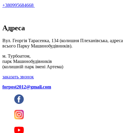
+380995684668
Адреса
Вул. Георгія Тарасенка, 134 (колишня Плеханівська, адреса
всього Парку Машинобудівників).
м. Турбоатом,
парк Машинобудівників
(колишній парк імені Артема)
заказать звонок
forpost2012@gmail.com