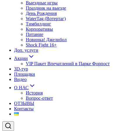
Выездные игры
Праздник на выезде
День Рождения
WaterTag (Вотертаг)
Тимбилдинг
Корпоративы
Питание
Новинка! Джелибол
Shock Fight 16+
Доп. услуги
Акции
VIP Пакет Впечатлений в Парке Форпост
3D-тур
Площадки
Видео
О НАС
История
Вопрос-ответ
ОТЗЫВЫ
Контакты