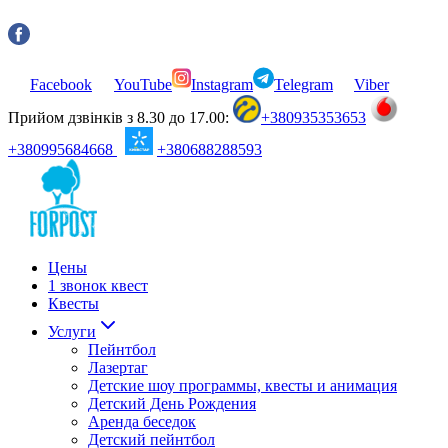
Facebook
YouTube
Instagram
Telegram
Viber
Прийом дзвінків з 8.30 до 17.00:
+380935353653
+380995684668
+380688288593
Цены
1 звонок квест
Квесты
Услуги
Пейнтбол
Лазертаг
Детские шоу программы, квесты и анимация
Детский День Рождения
Аренда беседок
Детский пейнтбол