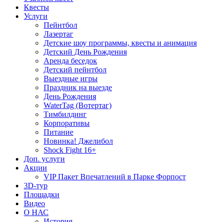
Квесты
Услуги
Пейнтбол
Лазертаг
Детские шоу программы, квесты и анимация
Детский День Рождения
Аренда беседок
Детский пейнтбол
Выездные игры
Праздник на выезде
День Рождения
WaterTag (Вотертаг)
Тимбилдинг
Корпоративы
Питание
Новинка! Джелибол
Shock Fight 16+
Доп. услуги
Акции
VIP Пакет Впечатлений в Парке Форпост
3D-тур
Площадки
Видео
О НАС
История