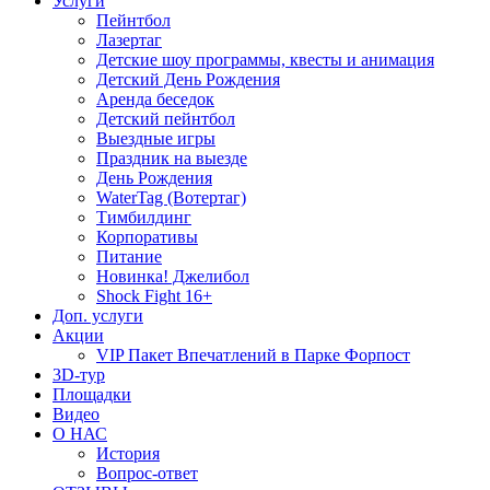
Услуги
Пейнтбол
Лазертаг
Детские шоу программы, квесты и анимация
Детский День Рождения
Аренда беседок
Детский пейнтбол
Выездные игры
Праздник на выезде
День Рождения
WaterTag (Вотертаг)
Тимбилдинг
Корпоративы
Питание
Новинка! Джелибол
Shock Fight 16+
Доп. услуги
Акции
VIP Пакет Впечатлений в Парке Форпост
3D-тур
Площадки
Видео
О НАС
История
Вопрос-ответ