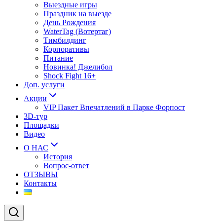
Выездные игры
Праздник на выезде
День Рождения
WaterTag (Вотертаг)
Тимбилдинг
Корпоративы
Питание
Новинка! Джелибол
Shock Fight 16+
Доп. услуги
Акции
VIP Пакет Впечатлений в Парке Форпост
3D-тур
Площадки
Видео
О НАС
История
Вопрос-ответ
ОТЗЫВЫ
Контакты