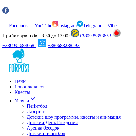
Facebook
YouTube
Instagram
Telegram
Viber
Прийом дзвінків з 8.30 до 17.00:
+380935353653
+380995684668
+380688288593
Цены
1 звонок квест
Квесты
Услуги
Пейнтбол
Лазертаг
Детские шоу программы, квесты и анимация
Детский День Рождения
Аренда беседок
Детский пейнтбол