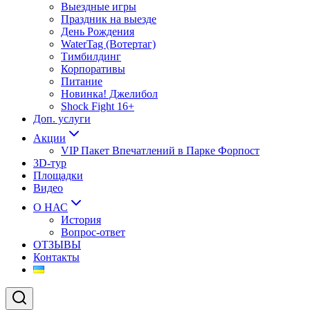
Выездные игры
Праздник на выезде
День Рождения
WaterTag (Вотертаг)
Тимбилдинг
Корпоративы
Питание
Новинка! Джелибол
Shock Fight 16+
Доп. услуги
Акции
VIP Пакет Впечатлений в Парке Форпост
3D-тур
Площадки
Видео
О НАС
История
Вопрос-ответ
ОТЗЫВЫ
Контакты