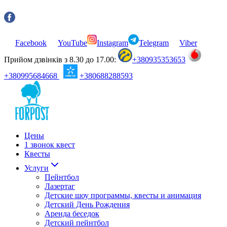
Facebook
YouTube
Instagram
Telegram
Viber
Прийом дзвінків з 8.30 до 17.00:
+380935353653
+380995684668
+380688288593
Цены
1 звонок квест
Квесты
Услуги
Пейнтбол
Лазертаг
Детские шоу программы, квесты и анимация
Детский День Рождения
Аренда беседок
Детский пейнтбол