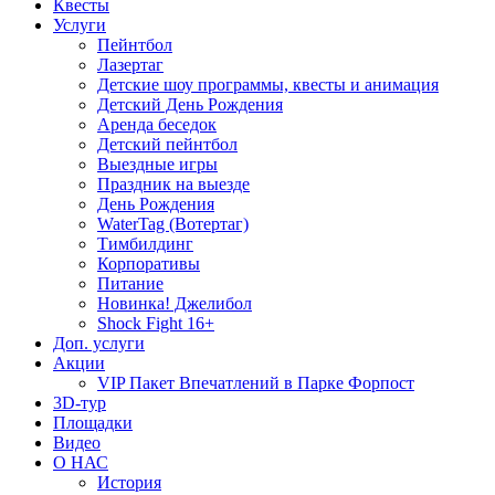
Квесты
Услуги
Пейнтбол
Лазертаг
Детские шоу программы, квесты и анимация
Детский День Рождения
Аренда беседок
Детский пейнтбол
Выездные игры
Праздник на выезде
День Рождения
WaterTag (Вотертаг)
Тимбилдинг
Корпоративы
Питание
Новинка! Джелибол
Shock Fight 16+
Доп. услуги
Акции
VIP Пакет Впечатлений в Парке Форпост
3D-тур
Площадки
Видео
О НАС
История