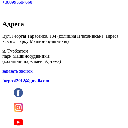
+380995684668
Адреса
Вул. Георгія Тарасенка, 134 (колишня Плеханівська, адреса
всього Парку Машинобудівників).
м. Турбоатом,
парк Машинобудівників
(колишній парк імені Артема)
заказать звонок
forpost2012@gmail.com