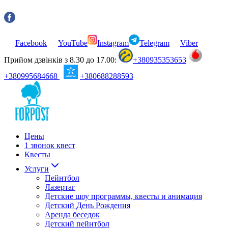
Facebook
YouTube
Instagram
Telegram
Viber
Прийом дзвінків з 8.30 до 17.00:
+380935353653
+380995684668
+380688288593
Цены
1 звонок квест
Квесты
Услуги
Пейнтбол
Лазертаг
Детские шоу программы, квесты и анимация
Детский День Рождения
Аренда беседок
Детский пейнтбол