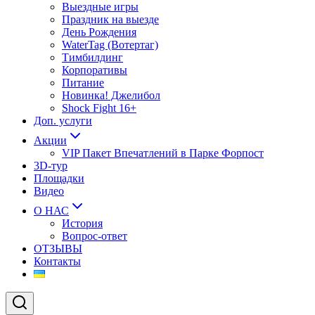
Выездные игры
Праздник на выезде
День Рождения
WaterTag (Вотертаг)
Тимбилдинг
Корпоративы
Питание
Новинка! Джелибол
Shock Fight 16+
Доп. услуги
Акции
VIP Пакет Впечатлений в Парке Форпост
3D-тур
Площадки
Видео
О НАС
История
Вопрос-ответ
ОТЗЫВЫ
Контакты