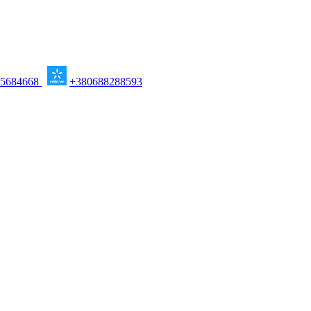
95684668
+380688288593