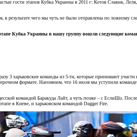
астые гости этапов Кубка Украины в 2011 г: Котов Славик, Леля
, в результате чего мы чуть не были отправлены по ложному сл
м этапе Кубка Украины в нашу группу вошли следующие кома
разу 3 харьковские команды из 5-ти, которые принимают участи в
очном формате. Напомним, что 16 июля мы уступили команде Dag
есской командой Баракуда Лайт, а чуть позже – с ЕслиШо. Посл
тапе в Киеве, и харьковском командой Dagger Fire.