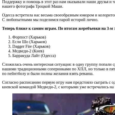
Поддержку и помощь в этот раз нам оказывали наши друзья и ч
нашего фотографа Троцкой Маши.
Одесса встретила нас весьма своеобразным юмором и колоритом
С любопытными мы поделимся парой историй лично.
Теперь ближе к самим играм. По итогам жеребъевки на 3-
Форпост (Харьков)
Если Шо (Харьков)
Dagger Fire (Харьков)
Медведи-2 (Киев)
Барракуда Лайт (Одесса)
Сложилась очень интересная ситуация: в одну группу попали с
нашими традиционными соперниками по ХПЛ, но только в пятер
по пейнтболу и были полны желания взять реванш.
Согласно расписанию первую игру нам предстояло сыграть с од
киевской командой Медведи-2, с которыми уже встречались на э