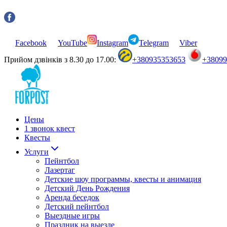
Facebook
YouTube
Instagram
Telegram
Viber
Прийом дзвінків з 8.30 до 17.00:
+380935353653
+3809
Цены
1 звонок квест
Квесты
Услуги
Пейнтбол
Лазертаг
Детские шоу программы, квесты и анимация
Детский День Рождения
Аренда беседок
Детский пейнтбол
Выездные игры
Праздник на выезде