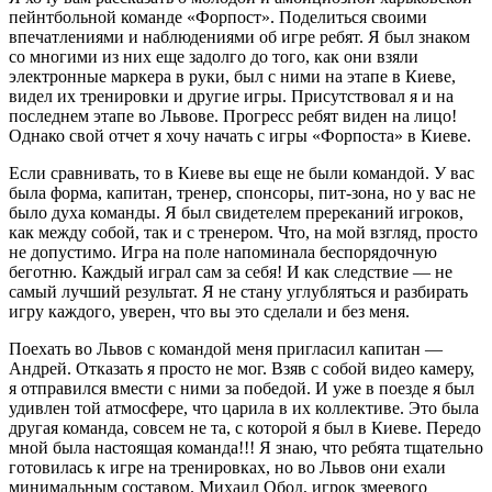
пейнтбольной команде «Форпост». Поделиться своими
впечатлениями и наблюдениями об игре ребят. Я был знаком
со многими из них еще задолго до того, как они взяли
электронные маркера в руки, был с ними на этапе в Киеве,
видел их тренировки и другие игры. Присутствовал я и на
последнем этапе во Львове. Прогресс ребят виден на лицо!
Однако свой отчет я хочу начать с игры «Форпоста» в Киеве.
Если сравнивать, то в Киеве вы еще не были командой. У вас
была форма, капитан, тренер, спонсоры, пит-зона, но у вас не
было духа команды. Я был свидетелем пререканий игроков,
как между собой, так и с тренером. Что, на мой взгляд, просто
не допустимо. Игра на поле напоминала беспорядочную
беготню. Каждый играл сам за себя! И как следствие — не
самый лучший результат. Я не стану углубляться и разбирать
игру каждого, уверен, что вы это сделали и без меня.
Поехать во Львов с командой меня пригласил капитан —
Андрей. Отказать я просто не мог. Взяв с собой видео камеру,
я отправился вмести с ними за победой. И уже в поезде я был
удивлен той атмосфере, что царила в их коллективе. Это была
другая команда, совсем не та, с которой я был в Киеве. Передо
мной была настоящая команда!!! Я знаю, что ребята тщательно
готовилась к игре на тренировках, но во Львов они ехали
минимальным составом. Михаил Обод, игрок змеевого