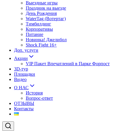
Выездные игры
Праздник на выезде
День Рождения
WaterTag (Вотертаг)
Тимбилдинг
Корпоративы
Питание
Новинка! Джелибол
Shock Fight 16+
Доп. услуги
Акции
VIP Пакет Впечатлений в Парке Форпост
3D-тур
Площадки
Видео
О НАС
История
Вопрос-ответ
ОТЗЫВЫ
Контакты