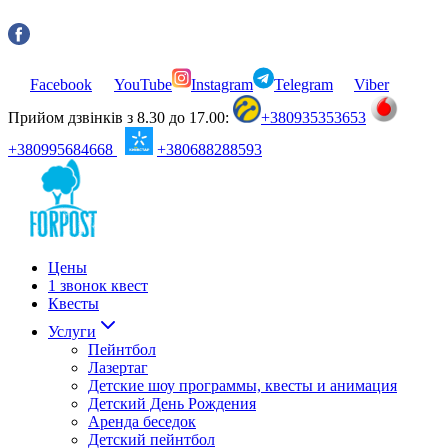
Facebook
YouTube
Instagram
Telegram
Viber
Прийом дзвінків з 8.30 до 17.00:
+380935353653
+380995684668
+380688288593
Цены
1 звонок квест
Квесты
Услуги
Пейнтбол
Лазертаг
Детские шоу программы, квесты и анимация
Детский День Рождения
Аренда беседок
Детский пейнтбол