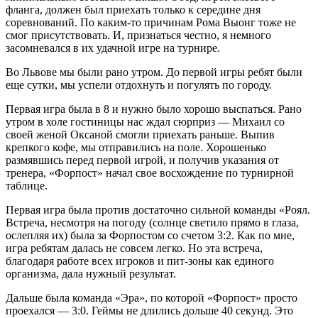
фланга, должен был приехать только к середине дня
соревнований. По каким-то причинам Рома Выонг тоже не
смог присутствовать. И, признаться честно, я немного
засомневался в их удачной игре на турнире.
Во Львове мы были рано утром. До первой игры ребят были
еще сутки, мы успели отдохнуть и погулять по городу.
Первая игра была в 8 и нужно было хорошо выспаться. Рано
утром в холе гостиницы нас ждал сюрприз — Михаил со
своей женой Оксаной смогли приехать раньше. Выпив
крепкого кофе, мы отправились на поле. Хорошенько
размявшись перед первой игрой, и получив указания от
тренера, «Форпост» начал свое восхождение по турнирной
таблице.
Первая игра была против достаточно сильной команды «Роял.
Встреча, несмотря на погоду (солнце светило прямо в глаза,
ослепляя их) была за Форпостом со счетом 3:2. Как по мне,
игра ребятам далась не совсем легко. Но эта встреча,
благодаря работе всех игроков и пит-зоны как единого
организма, дала нужный результат.
Дальше была команда «Эра», по которой «Форпост» просто
проехался — 3:0. Геймы не длились дольше 40 секунд. Это