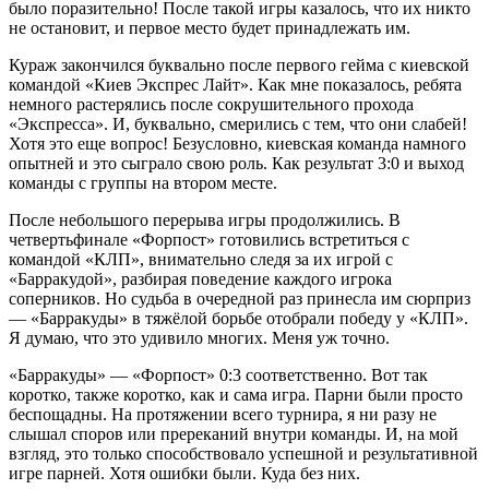
было поразительно! После такой игры казалось, что их никто
не остановит, и первое место будет принадлежать им.
Кураж закончился буквально после первого гейма с киевской
командой «Киев Экспрес Лайт». Как мне показалось, ребята
немного растерялись после сокрушительного прохода
«Экспресса». И, буквально, смерились с тем, что они слабей!
Хотя это еще вопрос! Безусловно, киевская команда намного
опытней и это сыграло свою роль. Как результат 3:0 и выход
команды с группы на втором месте.
После небольшого перерыва игры продолжились. В
четвертьфинале «Форпост» готовились встретиться с
командой «КЛП», внимательно следя за их игрой с
«Барракудой», разбирая поведение каждого игрока
соперников. Но судьба в очередной раз принесла им сюрприз
— «Барракуды» в тяжёлой борьбе отобрали победу у «КЛП».
Я думаю, что это удивило многих. Меня уж точно.
«Барракуды» — «Форпост» 0:3 соответственно. Вот так
коротко, также коротко, как и сама игра. Парни были просто
беспощадны. На протяжении всего турнира, я ни разу не
слышал споров или пререканий внутри команды. И, на мой
взгляд, это только способствовало успешной и результативной
игре парней. Хотя ошибки были. Куда без них.