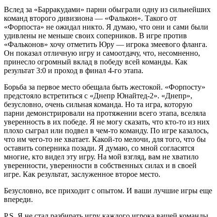
Вслед за «Барракудами» парни обыграли одну из сильнейших
команд второго дивизиона — «Фалькон». Такого от
«Форпоста» не ожидал никто. Я думаю, что они и сами были
удивлены не меньше своих соперников. В игре против
«Фальконов» хочу отметить Юру — игрока змеевого фланга.
Он показал отличную игру и самоотдачу, что, несомненно,
принесло огромный вклад в победу всей команды. Как
результат 3:0 и проход в финал 4-го этапа.
Борьба за первое место обещала быть жестокой. «Форпосту»
предстояло встретиться с «Днепр Юнайтед-2». «Днепр»,
безусловно, очень сильная команда. Но та игра, которую
парни демонстрировали на протяжении всего этапа, вселяла
уверенность в их победе. Я не могу сказать, что кто-то из них
плохо сыграл или подвел в чем-то команду. По игре казалось,
что им чего-то не хватает. Какой-то мелочи, для того, что бы
оставить соперника позади. Я думаю, со мной согласятся
многие, кто видел эту игру. На мой взгляд, вам не хватило
уверенности, уверенности в собственных силах и в своей
игре. Как результат, заслуженное второе место.
Безусловно, все приходит с опытом. И ваши лучшие игры еще
впереди.
P.S. Я не стал разбирать игру каждого игрока вашей команды