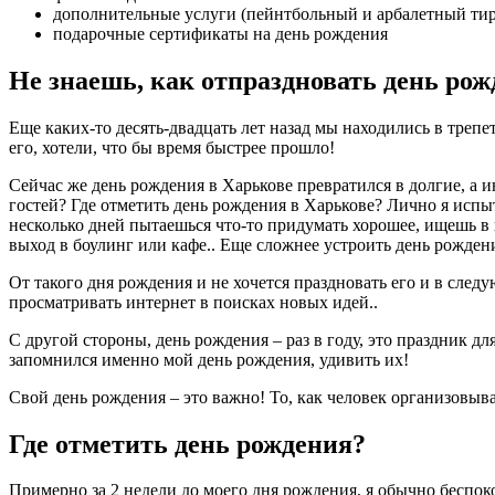
дополнительные услуги (пейнтбольный и арбалетный тир
подарочные сертификаты на день рождения
Не знаешь, как отпраздновать день рож
Еще каких-то десять-двадцать лет назад мы находились в треп
его, хотели, что бы время быстрее прошло!
Сейчас же день рождения в Харькове превратился в долгие, а и
гостей? Где отметить день рождения в Харькове? Лично я испыт
несколько дней пытаешься что-то придумать хорошее, ищешь в 
выход в боулинг или кафе.. Еще сложнее устроить день рожден
От такого дня рождения и не хочется праздновать его и в след
просматривать интернет в поисках новых идей..
С другой стороны, день рождения – раз в году, это праздник д
запомнился именно мой день рождения, удивить их!
Свой день рождения – это важно! То, как человек организовыва
Где отметить день рождения?
Примерно за 2 недели до моего дня рождения, я обычно беспок