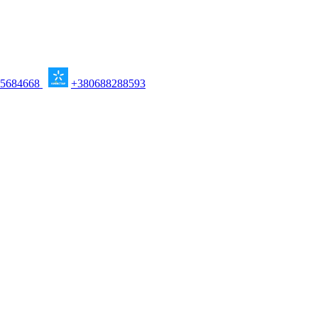
95684668
+380688288593