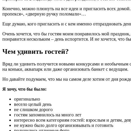
Конечно, можно плюнуть на все идеи и пригласить всех домой. 
пропекся», «дверную ручку поломали»…
Еще думаю, кого пригласить и с кем именно отпраздновать ден
Очень хочется, что бы гостям моим понравилось мой праздник, 
понравится нескольким – день испортится. И не хочется, что бы
Чем удивить гостей?
Вряд ли удивить получится новыми конкурсами и необычным соде
на коньки, аквапарк или даже организовать банкет с ведущим.
Но давайте подумаем, что мы на самом деле хотим от дня рожд
Я хочу, что бы было:
оригинально
весело целый день
не слишком дорого
гостям запомнилось на много лет
интересно всем категориям гостей: взрослым и детям, д
не нужно было долго организовывать и готовить
получились отличные фото