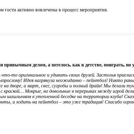
ром гости активно вовлечены в процесс мероприятия.
и привычным делом, а хотелось, как в детстве, поиграть, но 
то-то оригинальное и удивить своих друзей. Застолья приелись
о-взрослому! Идея нагрянула неожиданно – пейнтбол! Никто рань
же на дворе, а март, снег, сугробы и полный драйв! Мы делали 
 с краской… Мокрые, но довольные в перерывах между игрой дел
м шашлычком в утепленной беседке на территории клуба! Сказа
онты, и ходить на пейнтбол – это уже традиция! Спасибо огром