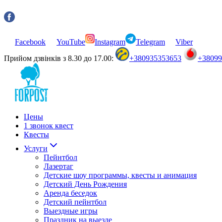
Facebook
YouTube
Instagram
Telegram
Viber
Прийом дзвінків з 8.30 до 17.00:
+380935353653
+3809
Цены
1 звонок квест
Квесты
Услуги
Пейнтбол
Лазертаг
Детские шоу программы, квесты и анимация
Детский День Рождения
Аренда беседок
Детский пейнтбол
Выездные игры
Праздник на выезде