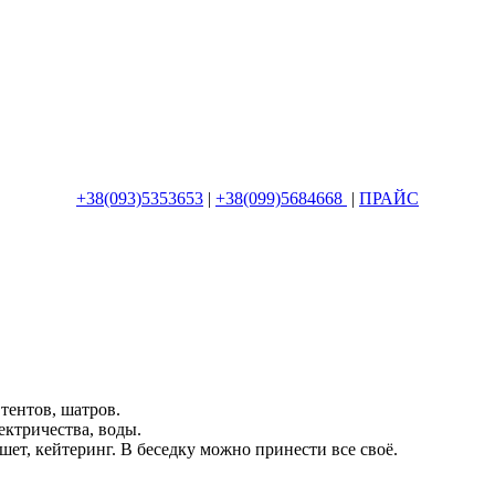
+38(093)5353653
|
+38(099)5684668
|
ПРАЙС
тентов, шатров.
ектричества, воды.
ет, кейтеринг. В беседку можно принести все своё.