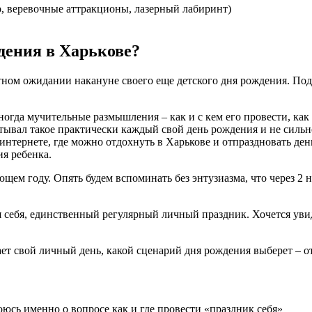
, веревочные аттракционы, лазерный лабиринт)
дения в Харькове?
етном ожидании накануне своего еще детского дня рождения. По
ногда мучительные размышления – как и с кем его провести, как 
ывал такое практически каждый свой день рождения и не сильно-т
интернете, где можно отдохнуть в Харькове и отпраздновать де
ия ребенка.
ующем году. Опять будем вспоминать без энтузиазма, что через 
ля себя, единственный регулярный личный праздник. Хочется увид
ет свой личный день, какой сценарий дня рождения выберет – от
оюсь именно о вопросе как и где провести «праздник себя»