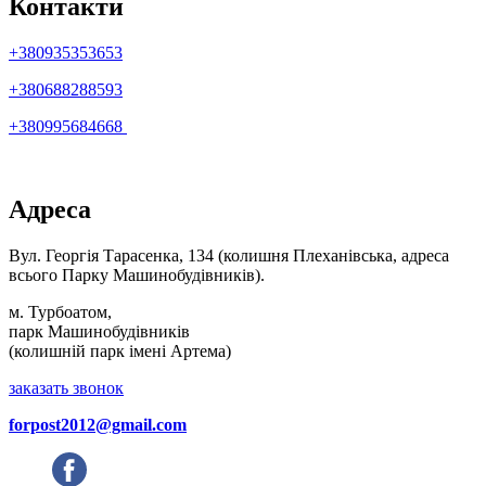
Контакти
+380935353653
+380688288593
+380995684668
Адреса
Вул. Георгія Тарасенка, 134 (колишня Плеханівська, адреса
всього Парку Машинобудівників).
м. Турбоатом,
парк Машинобудівників
(колишній парк імені Артема)
заказать звонок
forpost2012@gmail.com