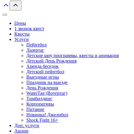
Цены
1 звонок квест
Квесты
Услуги
Пейнтбол
Лазертаг
Детские шоу программы, квесты и анимация
Детский День Рождения
Аренда беседок
Детский пейнтбол
Выездные игры
Праздник на выезде
День Рождения
WaterTag (Вотертаг)
Тимбилдинг
Корпоративы
Питание
Новинка! Джелибол
Shock Fight 16+
Доп. услуги
Акции