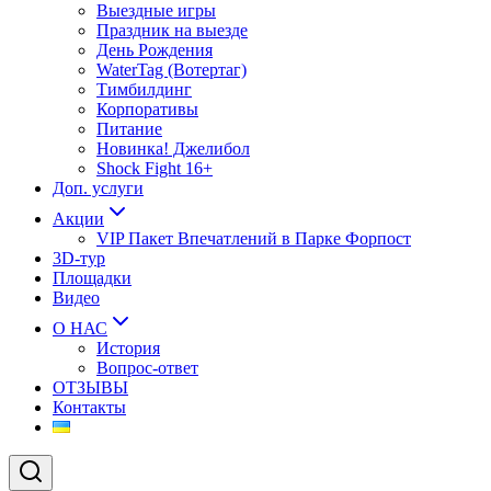
Выездные игры
Праздник на выезде
День Рождения
WaterTag (Вотертаг)
Тимбилдинг
Корпоративы
Питание
Новинка! Джелибол
Shock Fight 16+
Доп. услуги
Акции
VIP Пакет Впечатлений в Парке Форпост
3D-тур
Площадки
Видео
О НАС
История
Вопрос-ответ
ОТЗЫВЫ
Контакты