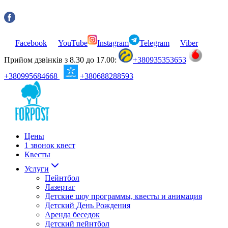
Facebook
YouTube
Instagram
Telegram
Viber
Прийом дзвінків з 8.30 до 17.00:
+380935353653
+380995684668
+380688288593
Цены
1 звонок квест
Квесты
Услуги
Пейнтбол
Лазертаг
Детские шоу программы, квесты и анимация
Детский День Рождения
Аренда беседок
Детский пейнтбол