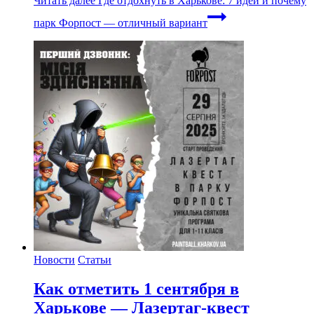
Читать далее
Где отдохнуть в Харькове: 7 идей и почему
парк Форпост — отличный вариант
Новости
Статьи
Как отметить 1 сентября в
Харькове — Лазертаг-квест