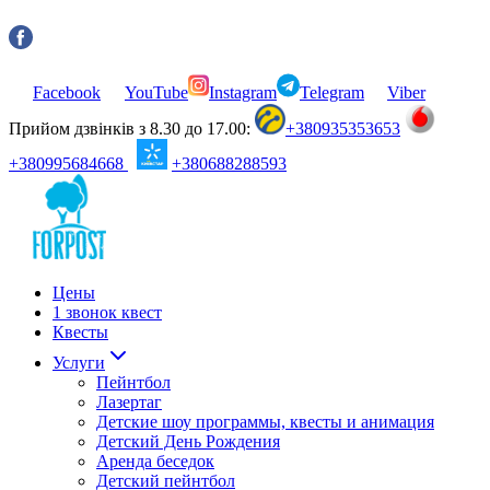
Facebook
YouTube
Instagram
Telegram
Viber
Прийом дзвінків з 8.30 до 17.00:
+380935353653
+380995684668
+380688288593
Цены
1 звонок квест
Квесты
Услуги
Пейнтбол
Лазертаг
Детские шоу программы, квесты и анимация
Детский День Рождения
Аренда беседок
Детский пейнтбол