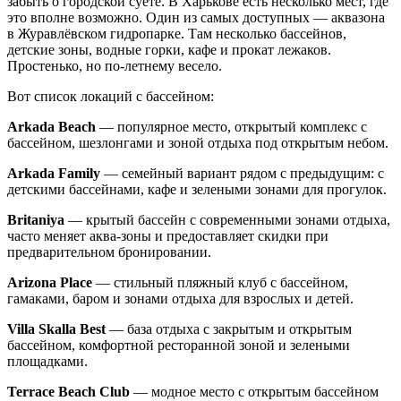
забыть о городской суете. В Харькове есть несколько мест, где
это вполне возможно. Один из самых доступных — аквазона
в Журавлёвском гидропарке. Там несколько бассейнов,
детские зоны, водные горки, кафе и прокат лежаков.
Простенько, но по-летнему весело.
Вот список локаций с бассейном:
Arkada Beach
— популярное место, открытый комплекс с
бассейном, шезлонгами и зоной отдыха под открытым небом.
Arkada Family
— семейный вариант рядом с предыдущим: с
детскими бассейнами, кафе и зелеными зонами для прогулок.
Britaniya
— крытый бассейн с современными зонами отдыха,
часто меняет аква-зоны и предоставляет скидки при
предварительном бронировании.
Arizona Place
— стильный пляжный клуб с бассейном,
гамаками, баром и зонами отдыха для взрослых и детей.
Villa Skalla Best
— база отдыха с закрытым и открытым
бассейном, комфортной ресторанной зоной и зелеными
площадками.
Terrace Beach Club
— модное место с открытым бассейном