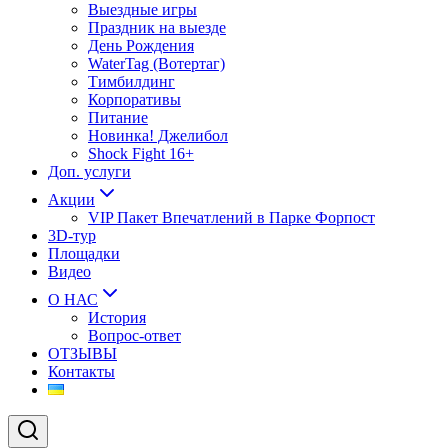
Выездные игры
Праздник на выезде
День Рождения
WaterTag (Вотертаг)
Тимбилдинг
Корпоративы
Питание
Новинка! Джелибол
Shock Fight 16+
Доп. услуги
Акции
VIP Пакет Впечатлений в Парке Форпост
3D-тур
Площадки
Видео
О НАС
История
Вопрос-ответ
ОТЗЫВЫ
Контакты