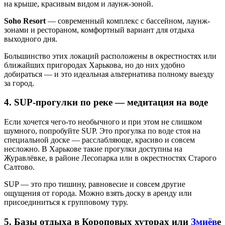
на крыше, красивым видом и лаунж-зоной.
Soho Resort
— современный комплекс с бассейном, лаунж-
зонами и рестораном, комфортный вариант для отдыха
выходного дня.
Большинство этих локаций расположены в окрестностях или
ближайших пригородах Харькова, но до них удобно
добираться — и это идеальная альтернатива полному выезду
за город.
4. SUP-прогулки по реке — медитация на воде
Если хочется чего-то необычного и при этом не слишком
шумного, попробуйте SUP. Это прогулка по воде стоя на
специальной доске — расслабляюще, красиво и совсем
несложно. В Харькове такие прогулки доступны на
Журавлёвке, в районе Лесопарка или в окрестностях Старого
Салтово.
SUP — это про тишину, равновесие и совсем другие
ощущения от города. Можно взять доску в аренду или
присоединиться к групповому туру.
5. Базы отдыха в Короповых хуторах или
Змиёв
е