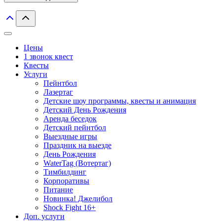
Цены
1 звонок квест
Квесты
Услуги
Пейнтбол
Лазертаг
Детские шоу программы, квесты и анимация
Детский День Рождения
Аренда беседок
Детский пейнтбол
Выездные игры
Праздник на выезде
День Рождения
WaterTag (Вотертаг)
Тимбилдинг
Корпоративы
Питание
Новинка! Джелибол
Shock Fight 16+
Доп. услуги