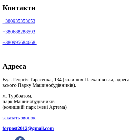
Контакти
+380935353653
+380688288593
+380995684668
Адреса
Вул. Георгія Тарасенка, 134 (колишня Плеханівська, адреса
всього Парку Машинобудівників).
м. Турбоатом,
парк Машинобудівників
(колишній парк імені Артема)
заказать звонок
forpost2012@gmail.com