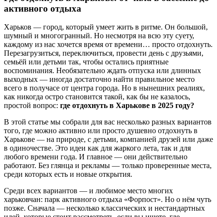
активного отдыха
Харьков — город, который умеет жить в ритме. Он большой,
шумный и многогранный. Но несмотря на всю эту суету,
каждому из нас хочется время от времени… просто отдохнуть.
Перезагрузиться, переключиться, провести день с друзьями,
семьёй или детьми так, чтобы остались приятные
воспоминания. Необязательно ждать отпуска или длинных
выходных — иногда достаточно найти правильное место
всего в получасе от центра города. Но в нынешних реалиях,
как никогда остро становится такой, как бы не казалось,
простой вопрос:
где отдохнуть в Харькове в 2025 году?
В этой статье мы собрали для вас несколько разных вариантов
того, где можно активно или просто душевно отдохнуть в
Харькове — на природе, с детьми, компанией друзей или даже
в одиночестве. Это идеи как для жаркого лета, так и для
любого времени года. И главное — они действительно
работают. Без глянца и рекламы — только проверенные места,
среди которых есть и новые открытия.
Среди всех вариантов — и любимое место многих
харьковчан: парк активного отдыха «Форпост». Но о нём чуть
позже. Сначала — несколько классических и нестандартных
идей, которые стоит рассмотреть, если вы ищете, где