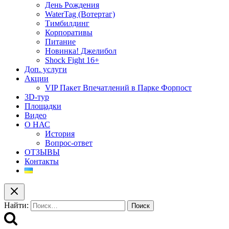
День Рождения
WaterTag (Вотертаг)
Тимбилдинг
Корпоративы
Питание
Новинка! Джелибол
Shock Fight 16+
Доп. услуги
Акции
VIP Пакет Впечатлений в Парке Форпост
3D-тур
Площадки
Видео
О НАС
История
Вопрос-ответ
ОТЗЫВЫ
Контакты
Найти: