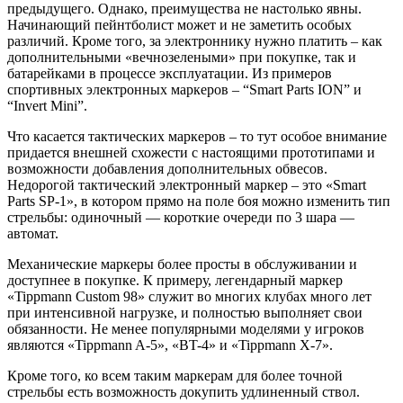
предыдущего. Однако, преимущества не настолько явны.
Начинающий пейнтболист может и не заметить особых
различий. Кроме того, за электроннику нужно платить – как
дополнительными «вечнозелеными» при покупке, так и
батарейками в процессе эксплуатации. Из примеров
спортивных электронных маркеров – “Smart Parts ION” и
“Invert Mini”.
Что касается тактических маркеров – то тут особое внимание
придается внешней схожести с настоящими прототипами и
возможности добавления дополнительных обвесов.
Недорогой тактический электронный маркер – это «Smart
Parts SP-1», в котором прямо на поле боя можно изменить тип
стрельбы: одиночный — короткие очереди по 3 шара —
автомат.
Механические маркеры более просты в обслуживании и
доступнее в покупке. К примеру, легендарный маркер
«Tippmann Custom 98» служит во многих клубах много лет
при интенсивной нагрузке, и полностью выполняет свои
обязанности. Не менее популярными моделями у игроков
являются «Tippmann A-5», «BT-4» и «Tippmann X-7».
Кроме того, ко всем таким маркерам для более точной
стрельбы есть возможность докупить удлиненный ствол.