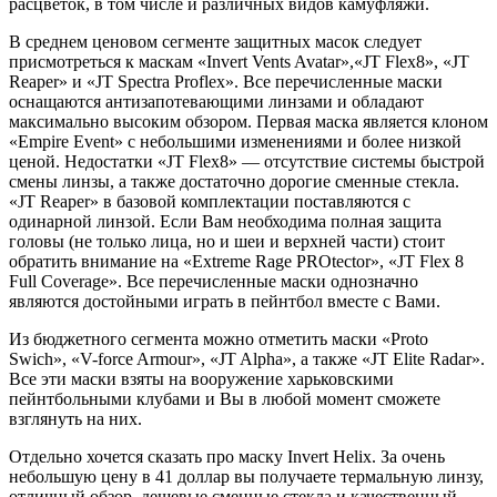
расцветок, в том числе и различных видов камуфляжи.
В среднем ценовом сегменте защитных масок следует
присмотреться к маскам «Invert Vents Avatar»,«JT Flex8», «JT
Reaper» и «JT Spectra Proflex». Все перечисленные маски
оснащаются антизапотевающими линзами и обладают
максимально высоким обзором. Первая маска является клоном
«Empire Event» с небольшими изменениями и более низкой
ценой. Недостатки «JT Flex8» — отсутствие системы быстрой
смены линзы, а также достаточно дорогие сменные стекла.
«JT Reaper» в базовой комплектации поставляются с
одинарной линзой. Если Вам необходима полная защита
головы (не только лица, но и шеи и верхней части) стоит
обратить внимание на «Extreme Rage PROtector», «JT Flex 8
Full Coverage». Все перечисленные маски однозначно
являются достойными играть в пейнтбол вместе с Вами.
Из бюджетного сегмента можно отметить маски «Proto
Swich», «V-force Armour», «JT Alpha», а также «JT Elite Radar».
Все эти маски взяты на вооружение харьковскими
пейнтбольными клубами и Вы в любой момент сможете
взглянуть на них.
Отдельно хочется сказать про маску Invert Helix. За очень
небольшую цену в 41 доллар вы получаете термальную линзу,
отличный обзор, дешевые сменные стекла и качественный