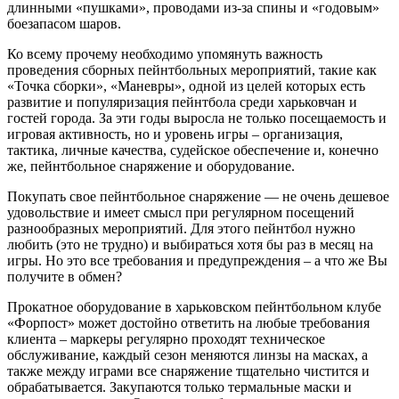
длинными «пушками», проводами из-за спины и «годовым»
боезапасом шаров.
Ко всему прочему необходимо упомянуть важность
проведения сборных пейнтбольных мероприятий, такие как
«Точка сборки», «Маневры», одной из целей которых есть
развитие и популяризация пейнтбола среди харьковчан и
гостей города. За эти годы выросла не только посещаемость и
игровая активность, но и уровень игры – организация,
тактика, личные качества, судейское обеспечение и, конечно
же, пейнтбольное снаряжение и оборудование.
Покупать свое пейнтбольное снаряжение — не очень дешевое
удовольствие и имеет смысл при регулярном посещений
разнообразных мероприятий. Для этого пейнтбол нужно
любить (это не трудно) и выбираться хотя бы раз в месяц на
игры. Но это все требования и предупреждения – а что же Вы
получите в обмен?
Прокатное оборудование в харьковском пейнтбольном клубе
«Форпост» может достойно ответить на любые требования
клиента – маркеры регулярно проходят техническое
обслуживание, каждый сезон меняются линзы на масках, а
также между играми все снаряжение тщательно чистится и
обрабатывается. Закупаются только термальные маски и