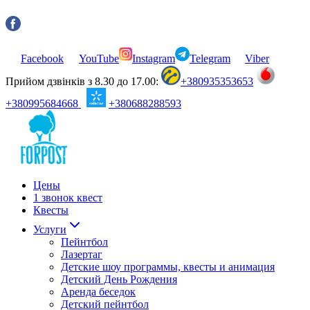
Facebook
YouTube
Instagram
Telegram
Viber
Прийом дзвінків з 8.30 до 17.00:
+380935353653
+380995684668
+380688288593
Цены
1 звонок квест
Квесты
Услуги
Пейнтбол
Лазертаг
Детские шоу программы, квесты и анимация
Детский День Рождения
Аренда беседок
Детский пейнтбол