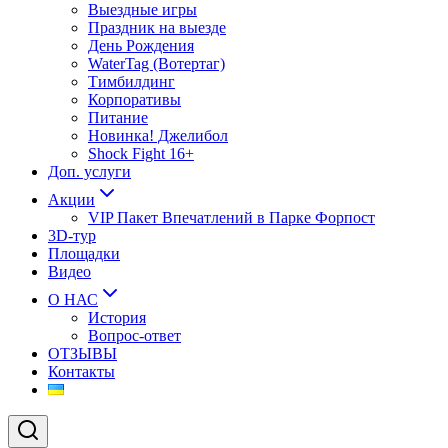
Выездные игры
Праздник на выезде
День Рождения
WaterTag (Вотертаг)
Тимбилдинг
Корпоративы
Питание
Новинка! Джелибол
Shock Fight 16+
Доп. услуги
Акции
VIP Пакет Впечатлений в Парке Форпост
3D-тур
Площадки
Видео
О НАС
История
Вопрос-ответ
ОТЗЫВЫ
Контакты