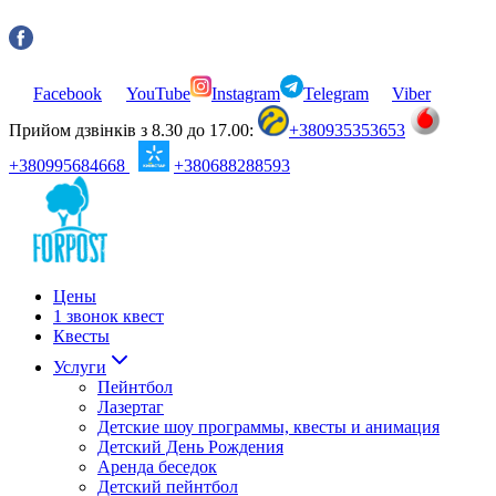
Facebook
YouTube
Instagram
Telegram
Viber
Прийом дзвінків з 8.30 до 17.00:
+380935353653
+380995684668
+380688288593
Цены
1 звонок квест
Квесты
Услуги
Пейнтбол
Лазертаг
Детские шоу программы, квесты и анимация
Детский День Рождения
Аренда беседок
Детский пейнтбол