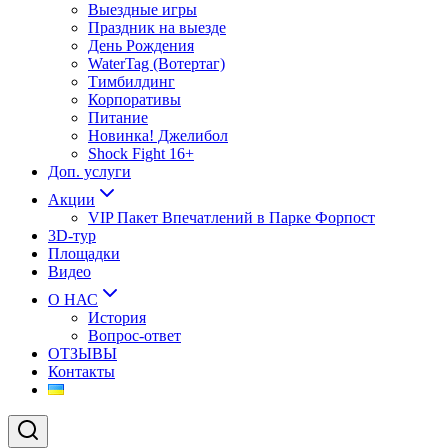
Выездные игры
Праздник на выезде
День Рождения
WaterTag (Вотертаг)
Тимбилдинг
Корпоративы
Питание
Новинка! Джелибол
Shock Fight 16+
Доп. услуги
Акции
VIP Пакет Впечатлений в Парке Форпост
3D-тур
Площадки
Видео
О НАС
История
Вопрос-ответ
ОТЗЫВЫ
Контакты