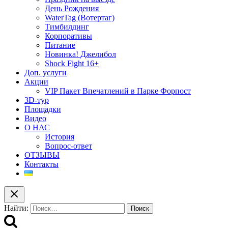
День Рождения
WaterTag (Вотертаг)
Тимбилдинг
Корпоративы
Питание
Новинка! Джелибол
Shock Fight 16+
Доп. услуги
Акции
VIP Пакет Впечатлений в Парке Форпост
3D-тур
Площадки
Видео
О НАС
История
Вопрос-ответ
ОТЗЫВЫ
Контакты
Найти: