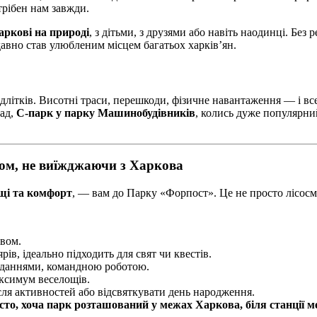
трібен нам завжди.
аркові на природі
, з дітьми, з друзями або навіть наодинці. Без 
давно став улюбленим місцем багатьох харків’ян.
длітків. Висотні траси, перешкоди, фізичне навантаження — і все
лад,
С-парк у парку Машинобудівників
, колись дуже популярний
том, не виїжджаючи з Харкова
ощі та комфорт
, — вам до Парку «Форпост». Це не просто лісосму
йвом.
в, ідеально підходить для свят чи квестів.
вданнями, командною роботою.
аксимум веселощів.
ля активностей або відсвяткувати день народження.
істо, хоча парк розташований у межах Харкова, біля станції м