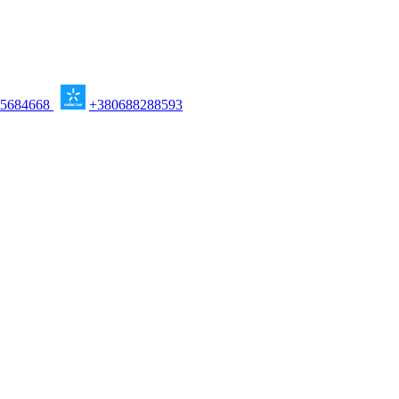
95684668
+380688288593