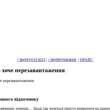
+38(093)5353653
|
+38(099)5684668
|
ПРАЙС
то хоче перезавантаження
оче перезавантаження
тивного відпочинку
авчання, новини… Іноді так хочеться просто вирватися на приро