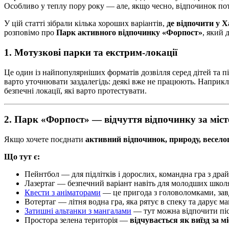
Особливо у теплу пору року — але, якщо чесно, відпочинок по
У цій статті зібрали кілька хороших варіантів,
де
відпочити у Х
розповімо про
Парк активного відпочинку «Форпост»
, який 
1. Мотузкові парки та екстрим-локації
Це один із найпопулярніших форматів дозвілля серед дітей та пі
варто уточнювати заздалегідь: деякі вже не працюють. Наприк
безпечні локації, які варто протестувати.
2. Парк «Форпост» — відчуття відпочинку за міс
Якщо хочете поєднати
активний відпочинок, природу, весел
Що тут є:
Пейнтбол — для підлітків і дорослих, командна гра з дра
Лазертаг — безпечний варіант навіть для молодших школярі
Квести з аніматорами
— це пригода з головоломками, за
Вотертаг — літня водна гра, яка рятує в спеку та дарує м
Затишні альтанки з мангалами
— тут можна відпочити піс
Простора зелена територія —
відчувається як виїзд за м