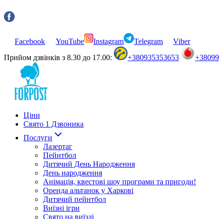
Facebook
YouTube
Instagram
Telegram
Viber
Прийом дзвінків з 8.30 до 17.00:
+380935353653
+3809
Ціни
Свято 1 Дзвоника
Послуги
Лазертаг
Пейнтбол
Дитячий День Народження
День народження
Анімація, квестові шоу програми та пригоди!
Оренда альтанок у Харкові
Дитячий пейнтбол
Виїзні ігри
Свято на виїзді