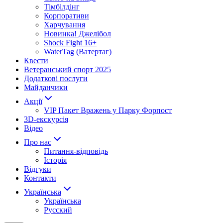
Тімбілдінг
Корпоративи
Харчування
Новинка! Джелібол
Shock Fight 16+
WaterTag (Ватертаг)
Квести
Ветеранський спорт 2025
Додаткові послуги
Майданчики
Акції
VIP Пакет Вражень у Парку Форпост
3D-екскурсія
Відео
Про нас
Питання-відповідь
Історія
Відгуки
Контакти
Українська
Українська
Русский