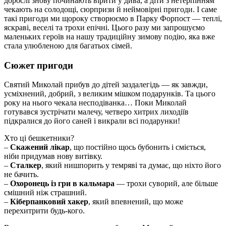
дорослі знову починають вірити у дива, а діти з нетерпінням
чекають на солодощі, сюрпризи й неймовірні пригоди. І саме
такі пригоди ми щороку створюємо в Парку Форпост — теплі,
яскраві, веселі та трохи епічні. Цього разу ми запрошуємо
маленьких героїв на нашу традиційну зимову подію, яка вже
стала улюбленою для багатьох сімей.
Сюжет пригоди
Святий Миколай прибув до дітей заздалегідь — як завжди,
усміхнений, добрий, з великим мішком подарунків. Та цього
року на нього чекала несподіванка… Поки Миколай
готувався зустрічати малечу, четверо хитрих лиходіїв
підкралися до його саней і викрали всі подарунки!
Хто ці бешкетники?
–
Скажений лікар
, що постійно щось бубонить і сміється,
ніби придумав нову витівку.
–
Сталкер
, який нишпорить у темряві та думає, що ніхто його
не бачить.
–
Охоронець із гри в кальмара
— трохи суворий, але більше
смішний ніж страшний.
–
Кіберпанковий хакер
, який впевнений, що може
перехитрити будь-кого.