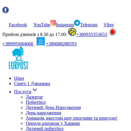
Facebook
YouTube
Instagram
Telegram
Viber
Прийом дзвінків з 8.30 до 17.00:
+380935353653
+380995684668
+380688288593
Ціни
Свято 1 Дзвоника
Послуги
Лазертаг
Пейнтбол
Дитячий День Народження
День народження
Анімація, квестові шоу програми та пригоди!
Оренда альтанок у Харкові
Дитячий пейнтбол