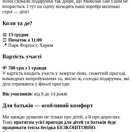
Вони сховали подарунки так добре, що Миколай сам з цим не
впорається. І тут на сцену виходять наші хоробрі маленькі
герої — діти!
Коли та де?
📅
13 грудня
⏰
Початок о 11:00
📍 Парк Форпост, Харків
Вартість участі
💸
700 грн з 1 гравця
У вартість входить участь у лазертаг-боях, сюжетній пригоді,
командних випробуваннях та, звісно ж, солодкі подарунки, які
діти отримають у фіналі пригоди.
Вік учасників
: від 6 до 14 років
Для батьків — особливий комфорт
Ми завжди думаємо не тільки про дітей, а й про дорослих.
Тому
протягом усієї пригоди для дітей та батьків буде
працювати тепла бесідка БЕЗКОШТОВНО
.