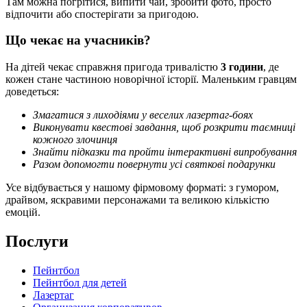
Там можна погрітися, випити чай, зробити фото, просто
відпочити або спостерігати за пригодою.
Що чекає на учасників?
На дітей чекає справжня пригода тривалістю
3 години
, де
кожен стане частиною новорічної історії. Маленьким гравцям
доведеться:
Змагатися з лиходіями у веселих лазертаг-боях
Виконувати квестові завдання, щоб розкрити таємниці
кожного злочинця
Знайти підказки та пройти інтерактивні випробування
Разом допомогти повернути усі святкові подарунки
Усе відбувається у нашому фірмовому форматі: з гумором,
драйвом, яскравими персонажами та великою кількістю
емоцій.
Послуги
Пейнтбол
Пейнтбол для детей
Лазертаг