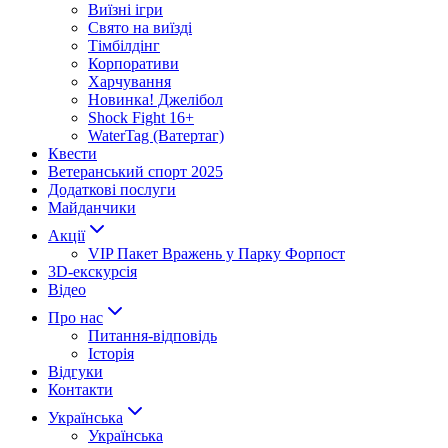
Виїзні ігри
Свято на виїзді
Тімбілдінг
Корпоративи
Харчування
Новинка! Джелібол
Shock Fight 16+
WaterTag (Ватертаг)
Квести
Ветеранський спорт 2025
Додаткові послуги
Майданчики
Акції
VIP Пакет Вражень у Парку Форпост
3D-екскурсія
Відео
Про нас
Питання-відповідь
Історія
Відгуки
Контакти
Українська
Українська