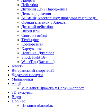
Лазертаг
Пейнтбол
Дитячий День Народження
День народження
Анімація, квестові шоу програми та пригоди!
Оренда альтанок у Харкові
Дитячий пейнтбол
Виїзні ігри
Свято на виїзді
Тімбілдінг
Корпоративи
Харчування
Новинка! Джелібол
Shock Fight 16+
WaterTag (Ватертаг)
Квести
Ветеранський спорт 2025
Додаткові послуги
Майданчики
Акції
VIP Пакет Вражень у Парку Форпост
3D-екскурсія
Відео
Про нас
Питання-відповідь